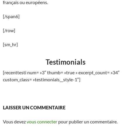
français ou européens.
[/span6]
[/row]
[sm_hr]
Testimonials
[recenttesti num= »3″ thumb= »true » excerpt_count= »34″
custom_class= »testimonials__style-1″]
LAISSER UN COMMENTAIRE
Vous devez
vous connecter
pour publier un commentaire.